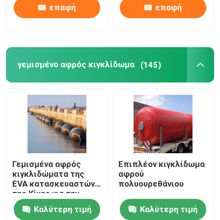
επαφή
επαφή
γεμισμένο αφρός κιγκλίδωμα
(145)
Γεμισμένα αφρός
Επιπλέον κιγκλίδωμα
κιγκλιδώματα της
αφρού
EVA κατασκευαστών
πολυουρεθάνιου
της Κίνας για την
προστασία
Καλύτερη τιμή
Καλύτερη τιμή
ελλιμενισμού σκαφών