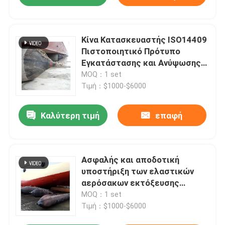
Κίνα Κατασκευαστής ISO14409
Πιστοποιητικό Πρότυπο
Εγκατάστασης και Ανύψωσης
πλοίων Ναυτικά ελαστικά
MOQ：1 set
αερόσακοι
Τιμή：$1000-$6000
Καλύτερη τιμή
επαφή
Ασφαλής και αποδοτική
υποστήριξη των ελαστικών
αερόσακων εκτόξευσης
πλοίων ΒΒ/CCS Πιστοποιητικό
MOQ：1 set
Τιμή：$1000-$6000