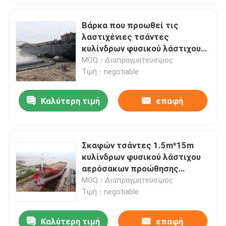
Βάρκα που προωθεί τις
λαστιχένιες τσάντες
κυλίνδρων φυσικού λάστιχου
αερόσακων με το
MOQ：Διαπραγματεύσιμος
πιστοποιητικό του BV
Τιμή：negotiable
Καλύτερη τιμή
επαφή
Σκαφών τσάντες 1.5m*15m
κυλίνδρων φυσικού λάστιχου
αερόσακων προώθησης
επιπλέουσες θαλάσσιες
MOQ：Διαπραγματεύσιμος
Τιμή：negotiable
Καλύτερη τιμή
επαφή