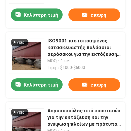
Καλύτερη τιμή
επαφή
Γύρος εργοστασίων
Ποιοτικός έλεγχος
ISO9001 πιστοποιημένος
κατασκευαστής θαλάσσιοι
Μας ελάτε σε επαφή με
αερόσακοι για την εκτόξευση
πλοίων
MOQ：1 set
Τιμή：$1000-$6000
Ειδήσεις
Καλύτερη τιμή
επαφή
Περιπτώσεις
Πνευματικό κιγκλίδωμα Yokohama
Αεροσακούλες από καουτσούκ
για την εκτόξευση και την
ανύψωση πλοίων με πρότυπο
υδρο πνευματικό κιγκλίδωμα
πιστοποιητικού ISO14409
MOQ：1 set