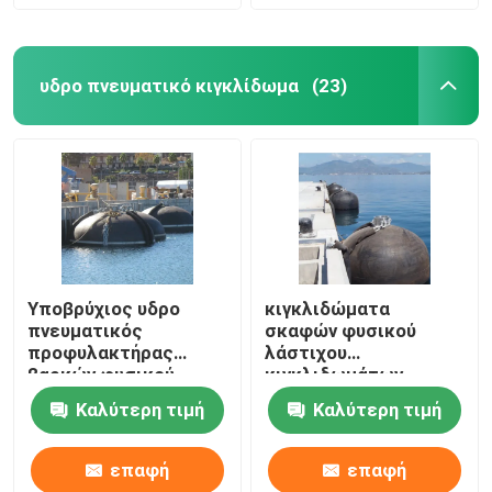
υδρο πνευματικό κιγκλίδωμα
(23)
Υποβρύχιος υδρο
κιγκλιδώματα
πνευματικός
σκαφών φυσικού
προφυλακτήρας
λάστιχου
βαρκών φυσικού
κιγκλιδωμάτων
λάστιχου
2.5m*5.5m θαλάσσια
Καλύτερη τιμή
Καλύτερη τιμή
κιγκλιδωμάτων για
ανθεκτικά υδρο
την προστασία
πνευματικά
σκαφών
επαφή
επαφή