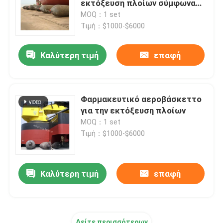
εκτόξευση πλοίων σύμφωνα
με το πρότυπο ISO14409
MOQ：1 set
Σημαντήρας πρόσδεσης
Τιμή：$1000-$6000
Καλύτερη τιμή
επαφή
Θαλάσσιες αλυσίδες αγκύρων
Θαλάσσιο λαστιχένιο φτερό
Φαρμακευτικό αεροβάσκεττο
για την εκτόξευση πλοίων
Έκρηξη πετρελαίου
MOQ：1 set
Τιμή：$1000-$6000
Καλύτερη τιμή
επαφή
Δείτε περισσότερων