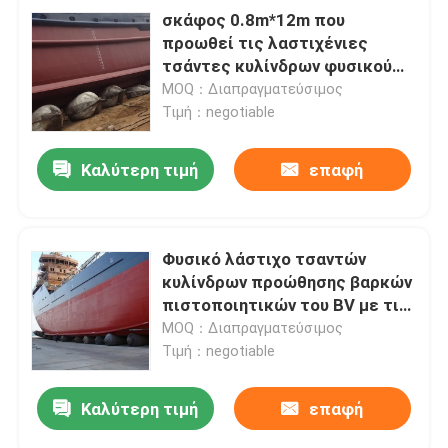
σκάφος 0.8m*12m που
προωθεί τις λαστιχένιες
τσάντες κυλίνδρων φυσικού
λάστιχου αερόσακων με το
MOQ：Διαπραγματεύσιμος
πιστοποιητικό CCS
Τιμή：negotiable
Καλύτερη τιμή
επαφή
Φυσικό λάστιχο τσαντών
κυλίνδρων προώθησης βαρκών
πιστοποιητικών του BV με τις
συναρμολογήσεις τελών
MOQ：Διαπραγματεύσιμος
Τιμή：negotiable
Καλύτερη τιμή
επαφή