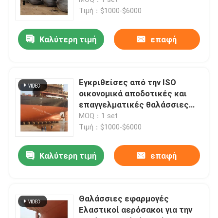
Τιμή：$1000-$6000
Επιπλέον πνευματικό κιγκλίδωμα
Καλύτερη τιμή
επαφή
Θαλάσσιος λαστιχένιος αερόσακος
Εγκριθείσες από την ISO
γεμισμένο αφρός κιγκλίδωμα
οικονομικά αποδοτικές και
επαγγελματικές θαλάσσιες
ελαστικές αερόσακους για την
MOQ：1 set
θαλάσσια μάνικα πετρελαίου
εκτόξευση και την ανύψωση
Τιμή：$1000-$6000
πλοίων
Αερόσακος προώθησης σκαφών
Καλύτερη τιμή
επαφή
Βαριοί ανυψωτικοί αερόσακοι
Θαλάσσιες εφαρμογές
Ελαστικοί αερόσακοι για την
Σημαντήρας θαλάσσιας ναυσιπλοΐας