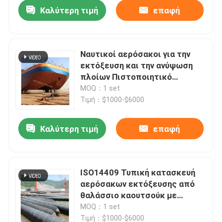
Καλύτερη τιμή
επαφή
Ναυτικοί αερόσακοι για την
εκτόξευση και την ανύψωση
πλοίων Πιστοποιητικό
ISO9001 Αεροσακούς από
MOQ：1 set
ελαστικό
Τιμή：$1000-$6000
Καλύτερη τιμή
επαφή
Σπίτι
ISO14409 Τυπική κατασκευή
αερόσακων εκτόξευσης από
Προϊόντα
θαλάσσιο καουτσούκ με
υψηλές επιδόσεις
MOQ：1 set
Περίπου εμείς
Τιμή：$1000-$6000