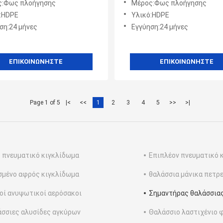
ς:Φως πλοήγησης
Μέρος:Φως πλοήγησης
οποίηση
για ναυτική προειδοποίηση
:HDPE
Υλικό:HDPE
πλοήγηση
ση:24 μήνες
Εγγύηση:24 μήνες
ΕΠΙΚΟΙΝΩΝΉΣΤΕ
ΕΠΙΚΟΙΝΩΝΉΣΤΕ
Page 1 of 5
|<
<<
1
2
3
4
5
>>
>|
 πνευματικό κιγκλίδωμα
Επιπλέον πνευματικό 
σμένο αφρός κιγκλίδωμα
θαλάσσια μάνικα πετρ
οί ανυψωτικοί αερόσακοι
Σημαντήρας θαλάσσιας
σσιες αλυσίδες αγκύρων
Θαλάσσιο λαστιχένιο 