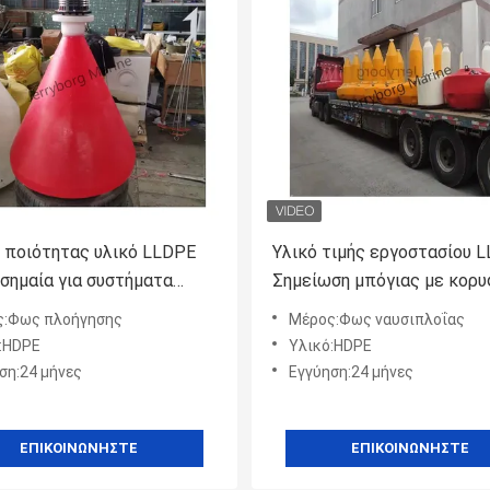
 ποιότητας υλικό LLDPE
Υλικό τιμής εργοστασίου 
σημαία για συστήματα
Σημείωση μπόγιας με κορυ
σης και προειδοποίησης
σήμα για την παράκτια πλο
ς:Φως πλοήγησης
Μέρος:Φως ναυσιπλοΐας
λασσα / ανοικτή θάλασσα /
και την προειδοποίηση
:HDPE
Υλικό:HDPE
ποταμού
ση:24 μήνες
Εγγύηση:24 μήνες
ΕΠΙΚΟΙΝΩΝΉΣΤΕ
ΕΠΙΚΟΙΝΩΝΉΣΤΕ