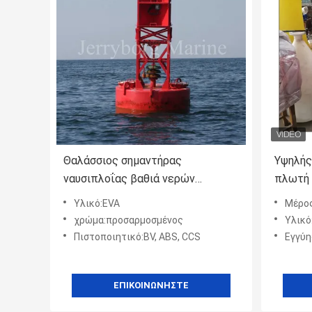
Θαλάσσιος σημαντήρας
Υψηλής
ναυσιπλοΐας βαθιά νερών
πλωτή 
παράκτιος
πλοήγη
Υλικό:EVA
Μέρο
στη θά
χρώμα:προσαρμοσμένος
Υλικό
λίμνη 
Πιστοποιητικό:BV, ABS, CCS
Εγγύη
ΕΠΙΚΟΙΝΩΝΉΣΤΕ