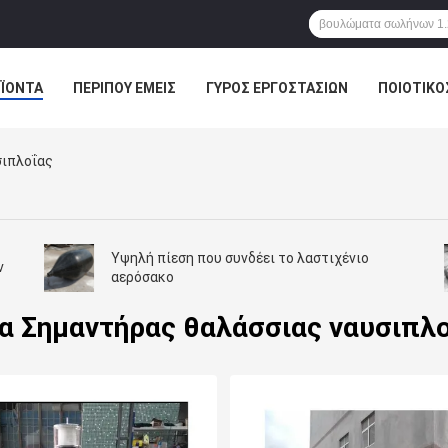
ΪΌΝΤΑ
ΠΕΡΊΠΟΥ ΕΜΕΊΣ
ΓΎΡΟΣ ΕΡΓΟΣΤΑΣΊΩΝ
ΠΟΙΟΤΙΚΌ
σιπλοΐας
Υψηλή πίεση που συνδέει το λαστιχένιο
ν
αερόσακο
α Σημαντήρας θαλάσσιας ναυσιπλ