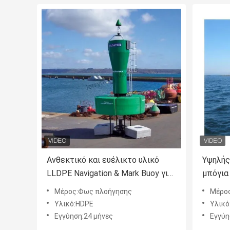
Ανθεκτικό και ευέλικτο υλικό
Υψηλής
LLDPE Navigation & Mark Buoy για
μπόγια
υδατοκαλλιέργεια
παράκτ
Μέρος:Φως πλοήγησης
Μέρο
προειδ
Υλικό:HDPE
Υλικό
Εγγύηση:24 μήνες
Εγγύη