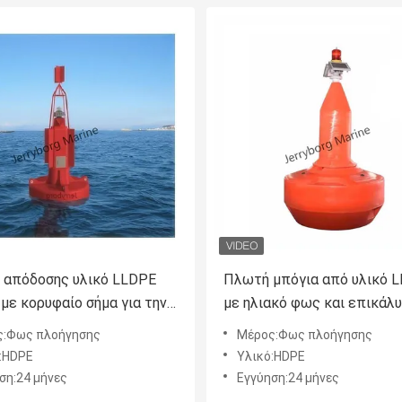
 απόδοσης υλικό LLDPE
Πλωτή μπόγια από υλικό 
 με κορυφαίο σήμα για την
με ηλιακό φως και επικάλ
ια πλοήγηση και την
κατά της ψεκασμού για
ς:Φως πλοήγησης
Μέρος:Φως πλοήγησης
οποίηση
ναυσιπλοΐα και προειδοπο
:HDPE
Υλικό:HDPE
στη θάλασσα
ση:24 μήνες
Εγγύηση:24 μήνες