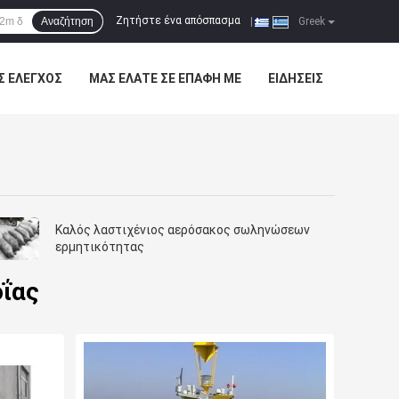
Ζητήστε ένα απόσπασμα
Αναζήτηση
|
Greek
Σ ΈΛΕΓΧΟΣ
ΜΑΣ ΕΛΆΤΕ ΣΕ ΕΠΑΦΉ ΜΕ
ΕΙΔΉΣΕΙΣ
Καλός λαστιχένιος αερόσακος σωληνώσεων
ερμητικότητας
οΐας