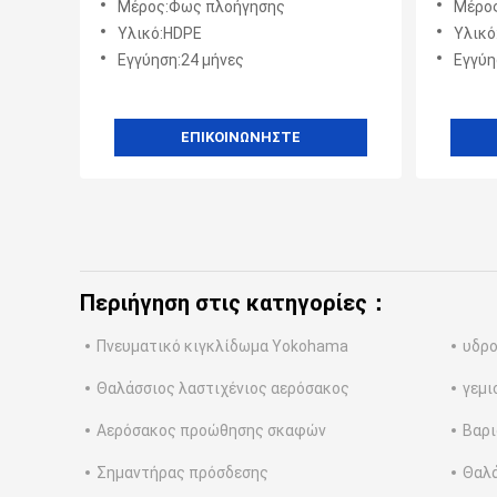
Μέρος:Φως πλοήγησης
Μέρο
στη θάλασσα / ανοικτή θάλασσα /
προειδ
Υλικό:HDPE
Υλικό
λίμνες ποταμού
Εγγύηση:24 μήνες
Εγγύη
ΕΠΙΚΟΙΝΩΝΉΣΤΕ
Περιήγηση στις κατηγορίες：
Πνευματικό κιγκλίδωμα Yokohama
υδρο
Θαλάσσιος λαστιχένιος αερόσακος
γεμι
Αερόσακος προώθησης σκαφών
Βαρι
Σημαντήρας πρόσδεσης
Θαλά