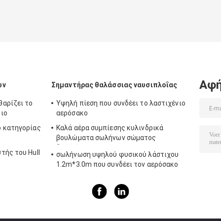
Αφή
ων
Σημαντήρας θαλάσσιας ναυσιπλοΐας
αρίζει το
Υψηλή πίεση που συνδέει το λαστιχένιο
ιο
αερόσακο
ο κατηγορίας
Καλά αέρα συμπίεσης κυλινδρικά
βουλώματα σωλήνων σώματος
διογκώσιμα
τής του Hull
σωλήνωση υψηλού φυσικού λάστιχου
1.2m*3.0m που συνδέει τον αερόσακο