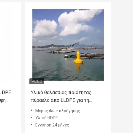
LLDPE
Υλικό θαλάσσιας ποιότητας
υψη
πύραυλο από LLDPE για τη
ναυσιπλοΐα με συστήματα
Μέρος:Φως πλοήγησης
ίηση
πύραυλων και φάρων
Υλικό:HDPE
Εγγύηση:24 μήνες