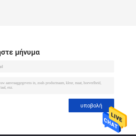
στε μήνυμα