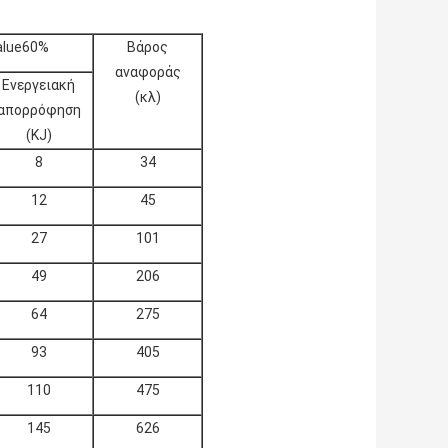
alue60%
Βάρος
αναφοράς
Ενεργειακή
(κλ)
απορρόφηση
(KJ)
8
34
12
45
27
101
49
206
64
275
93
405
110
475
145
626