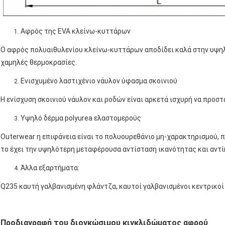
Αφρός της EVA κλείνω-κυττάρων
Ο αφρός πολυαιθυλενίου κλείνω-κυττάρων αποδίδει καλά στην υψηλά 
χαμηλές θερμοκρασίες.
Ενισχυμένο λαστιχένιο νάυλον ύφασμα σκοινιού
Η ενίσχυση σκοινιού νάυλον και ροδών είναι αρκετά ισχυρή να προσ
Υψηλό δέρμα polyurea ελαστομερούς
Outerwear η επιφάνεια είναι το πολυουρεθάνιο μη-χαρακτηρισμού, πο
το έχει την υψηλότερη μεταφέρουσα αντίσταση ικανότητας και αντ
Άλλα εξαρτήματα:
Q235 καυτή γαλβανισμένη φλάντζα, καυτοί γαλβανισμένοι κεντρικο
Προδιαγραφή του διογκώσιμου κιγκλιδώματος αφρού