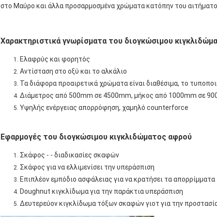
στο Μαύρο και άλλα προσαρμοσμένα χρώματα κατόπην του αιτήματο
Χαρακτηριστικά γνωρίσματα του διογκώσιμου κιγκλιδώμ
Ελαφρύς και φορητός
Αντίσταση στο οξύ και το αλκάλιο
Τα διάφορα προαιρετικά χρώματα είναι διαθέσιμα, το τυποποι
Διάμετρος από 500mm σε 4500mm, μήκος από 1000mm σε 9
Υψηλής ενέργειας απορρόφηση, χαμηλό counterforce
Εφαρμογές του διογκώσιμου κιγκλιδώματος αφρού
Σκάφος - - διαδικασίες σκαφών
Σκάφος για να ελλιμενίσει την υπεράσπιση
Επιπλέον εμπόδιο ασφάλειας για να κρατήσει τα απορρίμματα
Doughnut κιγκλίδωμα για την παράκτια υπεράσπιση
Δευτερεύον κιγκλίδωμα τόξων σκαφών γιοτ για την προστασ