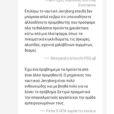
—— Thanh ήχος καμπάνας-Βιετνάμ
Ecomarine
Επιλέγω το ναυτικό Jerryborg επειδή δεν
μπόρεσα απλά να βρώ ότι οποιοσδήποτε
άλλοσδήποτε προμηθευτής που πρόσφερε
όλα τα θαλάσσια προϊόντα χρειάστηκα
κάτω από μια πλατφόρμα, όπως τα
πνευματικά κιγκλιδώματα, τις άγκυρες,
αλυσίδες, σχοινιά χαλύβδινων συρμάτων,
δεσμοί.
—— Alessandro bitocchi-PSG αβ
Έχω ένα πρόβλημα με τα προϊόντα από
έναν άλλο προμηθευτή. Ο μηχανικός του
ναυτικού Jerryborg είναι πολύ
ενθουσιώδης και με βοηθά πολύ για να
λύσει το πρόβλημα. Εκτιμώ πραγματικά
την επαγγελματικές εργασία και την ομάδα
εμπειρογνωμόνων τους.
—— Peter.S-ΗΠΑ παράκτιο ενοίκιο