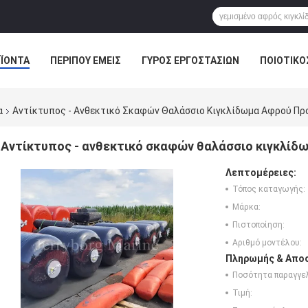
ΪΌΝΤΑ
ΠΕΡΊΠΟΥ ΕΜΕΊΣ
ΓΎΡΟΣ ΕΡΓΟΣΤΑΣΊΩΝ
ΠΟΙΟΤΙΚΌ
α
Αντίκτυπος - Ανθεκτικό Σκαφών Θαλάσσιο Κιγκλίδωμα Αφρού Πρ
Αντίκτυπος - ανθεκτικό σκαφών θαλάσσιο κιγκλίδ
Λεπτομέρειες:
Τόπος καταγωγής:
Μάρκα:
Πιστοποίηση:
Αριθμό μοντέλου:
Πληρωμής & Αποσ
Ποσότητα παραγγελ
Τιμή: