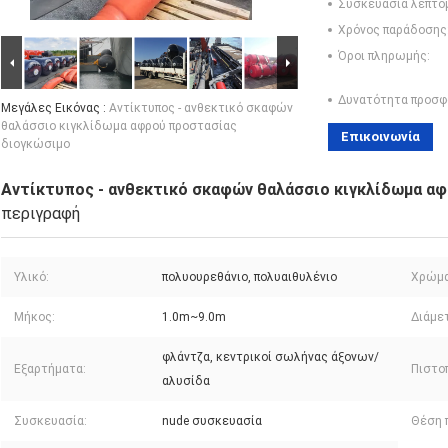
Συσκευασία λεπτο
Χρόνος παράδοσης
Όροι πληρωμής:
Δυνατότητα προσφ
Μεγάλες Εικόνας :
Αντίκτυπος - ανθεκτικό σκαφών
θαλάσσιο κιγκλίδωμα αφρού προστασίας
Επικοινωνία
διογκώσιμο
Αντίκτυπος - ανθεκτικό σκαφών θαλάσσιο κιγκλίδωμα α
περιγραφή
Υλικό:
πολυουρεθάνιο, πολυαιθυλένιο
Χρώμα
Μήκος:
1.0m~9.0m
Διάμε
φλάντζα, κεντρικοί σωλήνας άξονων/
Εξαρτήματα:
Πιστοπ
αλυσίδα
Συσκευασία:
nude συσκευασία
Θέση 