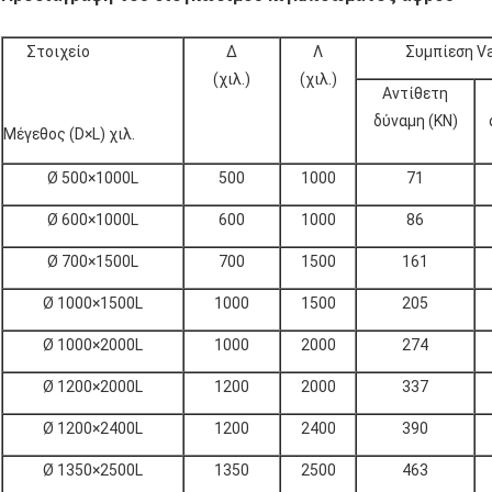
Στοιχείο
Δ
Λ
Συμπίεση V
(χιλ.)
(χιλ.)
Αντίθετη
δύναμη (KN)
Μέγεθος (D×L) χιλ.
Ø 500×1000L
500
1000
71
Ø 600×1000L
600
1000
86
Ø 700×1500L
700
1500
161
Ø 1000×1500L
1000
1500
205
Ø 1000×2000L
1000
2000
274
Ø 1200×2000L
1200
2000
337
Ø 1200×2400L
1200
2400
390
Ø 1350×2500L
1350
2500
463