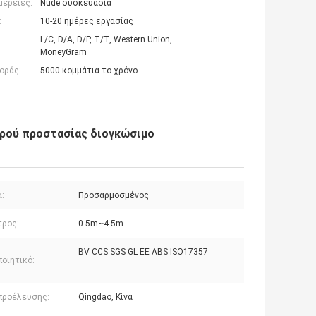
μέρειες:
Nude συσκευασία
:
10-20 ημέρες εργασίας
L/C, D/A, D/P, T/T, Western Union,
MoneyGram
οράς:
5000 κομμάτια το χρόνο
φρού προστασίας διογκώσιμο
:
Προσαρμοσμένος
τρος:
0.5m~4.5m
BV CCS SGS GL ΕΕ ABS ISO17357
οιητικό:
προέλευσης:
Qingdao, Κίνα