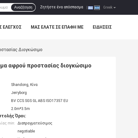
Ζητήστε ένα απόσπασμα
Αναζήτηση
|
Greek
Σ ΈΛΕΓΧΟΣ
ΜΑΣ ΕΛΆΤΕ ΣΕ ΕΠΑΦΉ ΜΕ
ΕΙΔΉΣΕΙΣ
οστασίας Διογκώσιμο
ωμα αφρού προστασίας διογκώσιμο
Shandong, Κίνα
Jerryborg
BV CCS SGS GL ABS ISO17357 EU
2.0m*3.5m
τολής Όροι:
ίας min:
Διαπραγματεύσιμος
negotiable