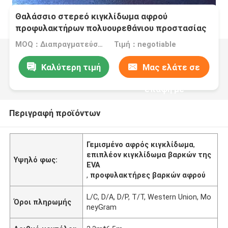
Θαλάσσιο στερεό κιγκλίδωμα αφρού
προφυλακτήρων πολυουρεθάνιου προστασίας
σκαφών με το νάυλον στρώμα υφάσματος
MOQ：Διαπραγματεύσιμος
Τιμή：negotiable
σκοινιού
Καλύτερη τιμή
Μας ελάτε σε
επαφή με
Περιγραφή προϊόντων
Γεμισμένο αφρός κιγκλίδωμα
,
επιπλέον κιγκλίδωμα βαρκών της
Υψηλό φως:
EVA
,
προφυλακτήρες βαρκών αφρού
L/C, D/A, D/P, T/T, Western Union, Mo
Όροι πληρωμής
neyGram