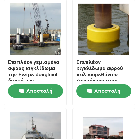
Επιπλέον γεμισμένο
Επιπλέον
αφρός κιγκλίδωμα
κιγκλίδωμα αφρού
της Eva με doughnut
πολυουρεθάνιου
δερμάτων
ζωηρόχρωμο για
πολυουρεθάνιου το
doughnut
Αποστολή
Αποστολή
θαλάσσιο
προστασίας βαρκών
Σπίτι
ζωηρόχρωμο
το επιπλέον
ερώτησης
ερώτησης
κιγκλίδωμα
κιγκλίδωμα
Προϊόντα
Περίπου εμείς