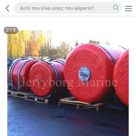
2
/
3