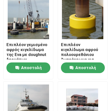
Επιπλέον γεμισμένο
Επιπλέον
αφρός κιγκλίδωμα
κιγκλίδωμα αφρού
της Eva με doughnut
πολυουρεθάνιου
δερμάτων
ζωηρόχρωμο για
πολυουρεθάνιου το
doughnut
Αποστολή
Αποστολή
θαλάσσιο
προστασίας βαρκών
ζωηρόχρωμο
το επιπλέον
Σπίτι
ερώτησης
ερώτησης
κιγκλίδωμα
κιγκλίδωμα
Προϊόντα
Περίπου εμείς