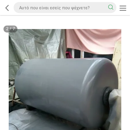
2
/
7