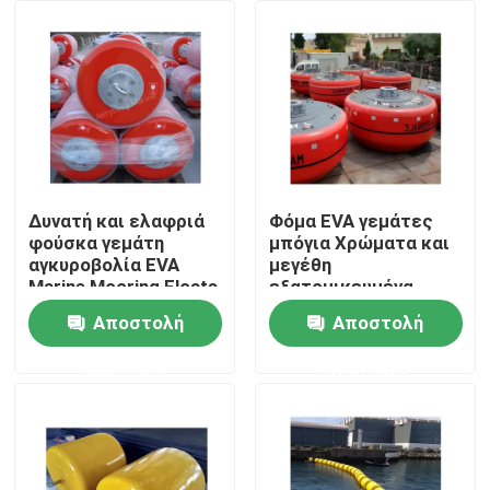
Γύρος εργοστασίων
Ποιοτικός έλεγχος
Μας ελάτε σε επαφή με
Δυνατή και ελαφριά
Φόμα EVA γεμάτες
φούσκα γεμάτη
μπόγια Χρώματα και
αγκυροβολία EVA
μεγέθη
Ειδήσεις
Marine Mooring Floats
εξατομικευμένα
Διαθέσιμα Θάλασσας
Αποστολή
Αποστολή
αγκυροβολία μπόγια
Περιπτώσεις
ερώτησης
ερώτησης
Πνευματικό κιγκλίδωμα Yokohama
υδρο πνευματικό κιγκλίδωμα