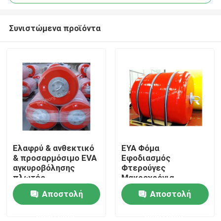
Συνιστώμενα προϊόντα
Ελαφρύ & ανθεκτικό
ΕΥΑ Φόμα
Σπίτι
& προσαρμόσιμο EVA
Εφοδιασμός
αγκυροβόλησης
Φτερούγες
πλωτές
Μακροχρόνια
Προϊόντα
αγκυροβόλησης
Ναυτική Φύλιση ΕΥΑ
Αποστολή
Αποστολή
μπόγια
Φόμα Εφοδιασμός
Βόγιας
ερώτησης
ερώτησης
Περίπου εμείς