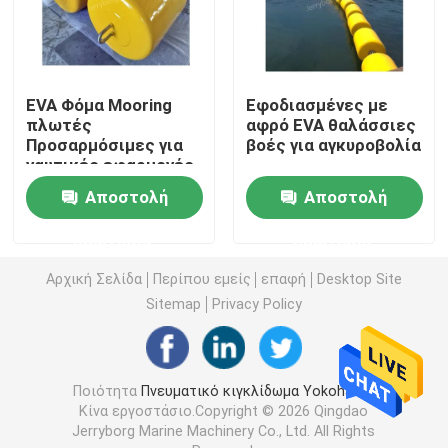
Επιπλέον πνευματικό κιγκλίδωμα
EVA Φόμα Mooring
Εφοδιασμένες με
Θαλάσσιος λαστιχένιος αερόσακος
πλωτές
αφρό EVA θαλάσσιες
Προσαρμόσιμες για
βοές για αγκυροβολία
ναυτικές εφαρμογές
γεμισμένο αφρός κιγκλίδωμα
Mooring πίδακα
Αποστολή
Αποστολή
ερώτησης
ερώτησης
θαλάσσια μάνικα πετρελαίου
Αρχική Σελίδα
Περίπου εμείς
επαφή
Desktop Site
Αερόσακος προώθησης σκαφών
Sitemap
Privacy Policy
Βαριοί ανυψωτικοί αερόσακοι
Ποιότητα
Πνευματικό κιγκλίδωμα Yokohama
Κίνα εργοστάσιο.Copyright © 2026 Qingdao
Σημαντήρας θαλάσσιας ναυσιπλοΐας
Jerryborg Marine Machinery Co., Ltd. All Rights