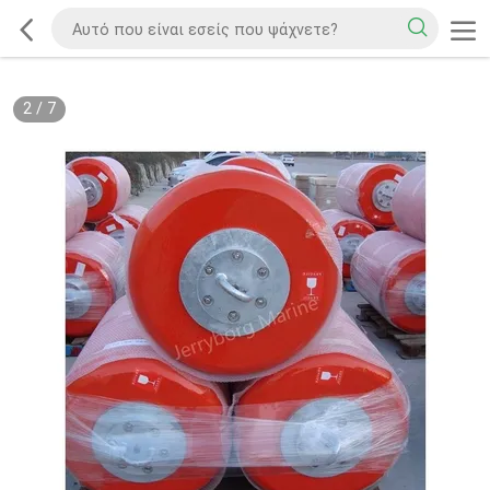
2
/
7