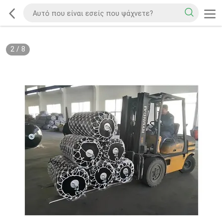
2
/
8