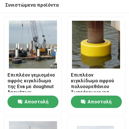
Συνιστώμενα προϊόντα
Επιπλέον γεμισμένο
Επιπλέον
αφρός κιγκλίδωμα
κιγκλίδωμα αφρού
της Eva με doughnut
πολυουρεθάνιου
Σπίτι
δερμάτων
ζωηρόχρωμο για
πολυουρεθάνιου το
doughnut
Αποστολή
Αποστολή
θαλάσσιο
προστασίας βαρκών
Προϊόντα
ζωηρόχρωμο
το επιπλέον
ερώτησης
ερώτησης
κιγκλίδωμα
κιγκλίδωμα
Περίπου εμείς