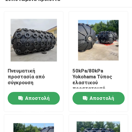
Πνευματική
50kPa/80kPa
προστασία από
Yokohama Τύπος
σύγκρουση
ελαστικού
προστατευτή
ISO17357 Πρότυπο
Αποστολή
Αποστολή
με υψηλής ποιότητας
προστασία
ερώτησης
ερώτησης