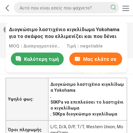
Διογκώσιμο λαστιχένιο κιγκλίδωμα Yokohama
2
/
0
για το σκάφος που ελλιμενίζει και που δένει
που κατασκευάζεται στην Κίνα
MOQ：Διαπραγματεύσιμος
Τιμή：negotiable
Καλύτερη τιμή
Μας ελάτε σε
Περιγραφή προϊόντων
επαφή με
Διογκώσιμο λαστιχένιο κιγκλίδωμ
α Yokohama
,
Υψηλό φως:
50KPa να επιπλεύσει το λαστιχένι
ο κιγκλίδωμα
,
50Kpa διογκώσιμο κιγκλίδωμα
L/C, D/A, D/P, T/T, Western Union, Mo
Όροι πληρωμής
neyGram