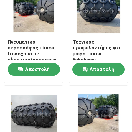
Πνευματικό
Τεχνικός
αεροσκάφος τύπου
προφυλακτήρας για
Γιοκοχάμα με
μωρά τύπου
ελαστικό/προσφυγή
Yokohama
με αλυσίδα και δίχτυ
Αποστολή
Αποστολή
ελαστικών
ερώτησης
ερώτησης
Σπίτι
Προϊόντα
Περίπου εμείς