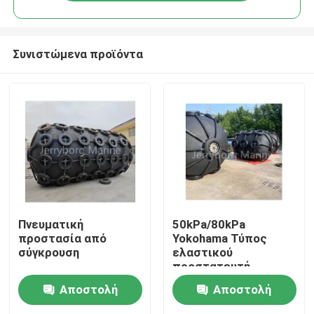
Συνιστώμενα προϊόντα
Σπίτι
Πνευματική
50kPa/80kPa
προστασία από
Yokohama Τύπος
σύγκρουση
ελαστικού
Προϊόντα
προστατευτή
ISO17357 Πρότυπο
Αποστολή
Αποστολή
με υψηλής ποιότητας
προστασία
Περίπου εμείς