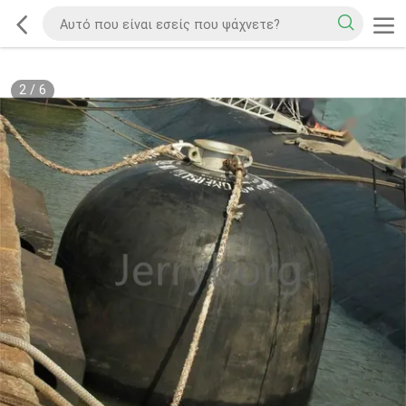
2
/
6