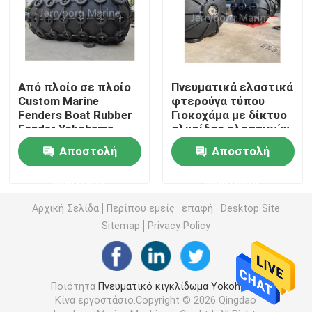
Επιπλέον πνευματικό κιγκλίδωμα
Θαλάσσιος λαστιχένιος αερόσακος
Από πλοίο σε πλοίο
Πνευματικά ελαστικά
Custom Marine
φτερούγα τύπου
Fenders Boat Rubber
Γιοκοχάμα με δίκτυο
γεμισμένο αφρός κιγκλίδωμα
Fender Yokohama
αλυσίδας ελαστικών
Type Pneumatic
Αποστολή
Αποστολή
Fender
θαλάσσια μάνικα πετρελαίου
ερώτησης
ερώτησης
Αρχική Σελίδα
Περίπου εμείς
επαφή
Desktop Site
Αερόσακος προώθησης σκαφών
Sitemap
Privacy Policy
Βαριοί ανυψωτικοί αερόσακοι
Ποιότητα
Πνευματικό κιγκλίδωμα Yokohama
Σημαντήρας θαλάσσιας ναυσιπλοΐας
Κίνα εργοστάσιο.Copyright © 2026 Qingdao